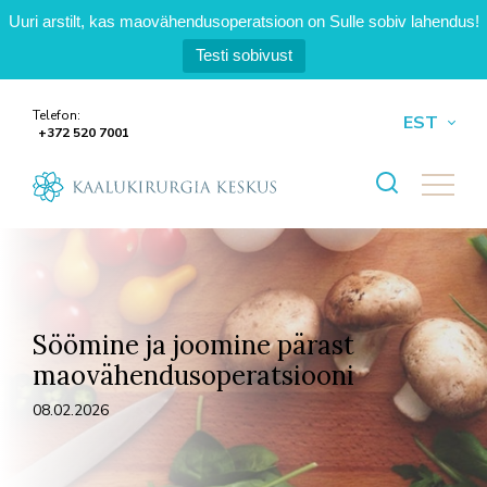
Uuri arstilt, kas maovähendusoperatsioon on Sulle sobiv lahendus!
Testi sobivust
Telefon:
EST
+372 520 7001
Open se
Söömine ja joomine pärast
maovähendusoperatsiooni
08.02.2026