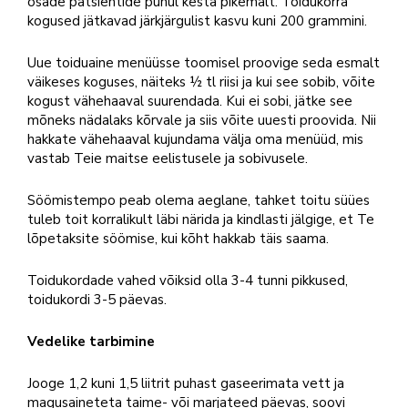
osade patsientide puhul kesta pikemalt. Toidukorra
kogused jätkavad järkjärgulist kasvu kuni 200 grammini.
Uue toiduaine menüüsse toomisel proovige seda esmalt
väikeses koguses, näiteks ½ tl riisi ja kui see sobib, võite
kogust vähehaaval suurendada. Kui ei sobi, jätke see
mõneks nädalaks kõrvale ja siis võite uuesti proovida. Nii
hakkate vähehaaval kujundama välja oma menüüd, mis
vastab Teie maitse eelistusele ja sobivusele.
Söömistempo peab olema aeglane, tahket toitu süües
tuleb toit korralikult läbi närida ja kindlasti jälgige, et Te
lõpetaksite söömise, kui kõht hakkab täis saama.
Toidukordade vahed võiksid olla 3-4 tunni pikkused,
toidukordi 3-5 päevas.
Vedelike tarbimine
Jooge 1,2 kuni 1,5 liitrit puhast gaseerimata vett ja
magusaineteta taime- või marjateed päevas, soovi