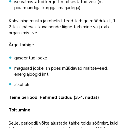
ise valmistatud kergelt maitsestatud vesi (nt
piparmündiga, kurgiga, marjadega)
Kohvi ning musta ja rohelist teed tarbige mõõdukalt, 1-
2 tassi päevas, kuna nende liigne tarbimine väljutab
organismist vett.
Ärge tarbige:
gaseeritud jooke
magusad jooke, sh poes müüdavad maitseveed,
energiajoogid jmt.
alkoholi
Teine periood: Pehmed toidud (3.-4. nädal)
Toitumine
Sellel perioodil võite alustada tahke toidu söömist, kuid