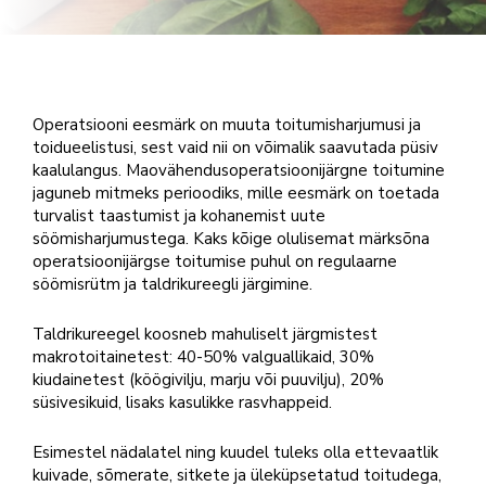
Operatsiooni eesmärk on muuta toitumisharjumusi ja
toidueelistusi, sest vaid nii on võimalik saavutada püsiv
kaalulangus. Maovähendusoperatsioonijärgne toitumine
jaguneb mitmeks perioodiks, mille eesmärk on toetada
turvalist taastumist ja kohanemist uute
söömisharjumustega. Kaks kõige olulisemat märksõna
operatsioonijärgse toitumise puhul on regulaarne
söömisrütm ja taldrikureegli järgimine.
Taldrikureegel koosneb mahuliselt järgmistest
makrotoitainetest: 40-50% valguallikaid, 30%
kiudainetest (köögivilju, marju või puuvilju), 20%
süsivesikuid, lisaks kasulikke rasvhappeid.
Esimestel nädalatel ning kuudel tuleks olla ettevaatlik
kuivade, sõmerate, sitkete ja üleküpsetatud toitudega,