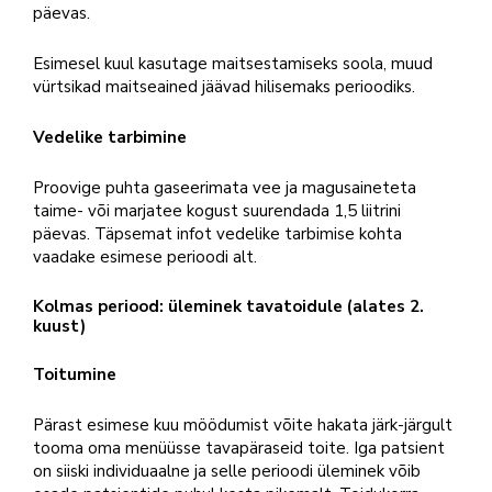
päevas.
Esimesel kuul kasutage maitsestamiseks soola, muud
vürtsikad maitseained jäävad hilisemaks perioodiks.
Vedelike tarbimine
Proovige puhta gaseerimata vee ja magusaineteta
taime- või marjatee kogust suurendada 1,5 liitrini
päevas. Täpsemat infot vedelike tarbimise kohta
vaadake esimese perioodi alt.
Kolmas periood: üleminek tavatoidule (alates 2.
kuust)
Toitumine
Pärast esimese kuu möödumist võite hakata järk-järgult
tooma oma menüüsse tavapäraseid toite. Iga patsient
on siiski individuaalne ja selle perioodi üleminek võib