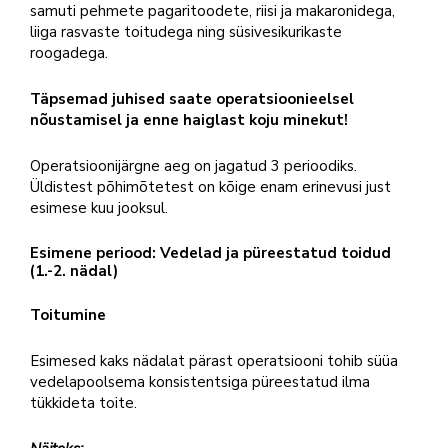
samuti pehmete pagaritoodete, riisi ja makaronidega,
liiga rasvaste toitudega ning süsivesikurikaste
roogadega.
Täpsemad juhised saate operatsioonieelsel
nõustamisel ja enne haiglast koju minekut!
Operatsioonijärgne aeg on jagatud 3 perioodiks.
Üldistest põhimõtetest on kõige enam erinevusi just
esimese kuu jooksul.
Esimene periood: Vedelad ja püreestatud toidud
(1.-2. nädal)
Toitumine
Esimesed kaks nädalat pärast operatsiooni tohib süüa
vedelapoolsema konsistentsiga püreestatud ilma
tükkideta toite.