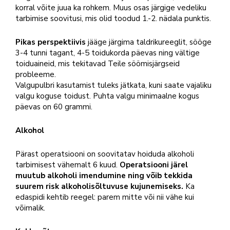
korral võite juua ka rohkem. Muus osas järgige vedeliku
tarbimise soovitusi, mis olid toodud 1.-2. nädala punktis.
Pikas perspektiivis
jääge järgima taldrikureeglit, sööge
3-4 tunni tagant, 4-5 toidukorda päevas ning vältige
toiduaineid, mis tekitavad Teile söömisjärgseid
probleeme.
Valgupulbri kasutamist tuleks jätkata, kuni saate vajaliku
valgu koguse toidust. Puhta valgu minimaalne kogus
päevas on 60 grammi.
Alkohol
Pärast operatsiooni on soovitatav hoiduda alkoholi
tarbimisest vähemalt 6 kuud.
Operatsiooni järel
muutub alkoholi imendumine ning võib tekkida
suurem risk alkoholisõltuvuse kujunemiseks.
Ka
edaspidi kehtib reegel: parem mitte või nii vähe kui
võimalik.