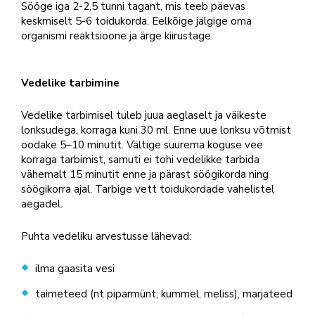
Sööge iga 2-2,5 tunni tagant, mis teeb päevas
keskmiselt 5-6 toidukorda. Eelkõige jälgige oma
organismi reaktsioone ja ärge kiirustage.
Vedelike tarbimine
Vedelike tarbimisel tuleb juua aeglaselt ja väikeste
lonksudega, korraga kuni 30 ml. Enne uue lonksu võtmist
oodake 5–10 minutit. Vältige suurema koguse vee
korraga tarbimist, samuti ei tohi vedelikke tarbida
vähemalt 15 minutit enne ja pärast söögikorda ning
söögikorra ajal. Tarbige vett toidukordade vahelistel
aegadel.
Puhta vedeliku arvestusse lähevad:
ilma gaasita vesi
taimeteed (nt piparmünt, kummel, meliss), marjateed