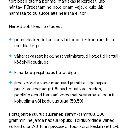
toit peab olema pehme, mahlakas ja kergesti läbi
näritav. Püreestamine pole enam vajalik, kuid läbi
närimata toidu tükke alla neelata ei tohi!
Näited sobilikest toitudest:
pehmeks keedetud kaerahelbepuder kodujuustu ja
mustikatega
väherasvasest hakklihast valmistatud kotletid kartuli-
köögiviljapudruga
kana-köögiviljahautis bataadiga
ilma kooreta vähe magusad ja mitte liiga hapud
puuviljad-marjad (nt õunad, mustikad, melon,
poolküpsenud banaan) koos maitsestamata jogurti,
kohupiima või kodujuustuga (50:50)
Portsjonite suurus suureneb samm-sammult 100
grammini neljanda nädala lõpuks. Toidukordade vahed
võiksid olla 2-3 tunni pikkused, toidukordi keskmiselt 5-6