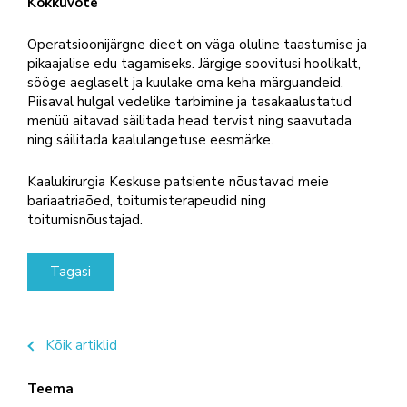
Kokkuvõte
Operatsioonijärgne dieet on väga oluline taastumise ja
pikaajalise edu tagamiseks. Järgige soovitusi hoolikalt,
sööge aeglaselt ja kuulake oma keha märguandeid.
Piisaval hulgal vedelike tarbimine ja tasakaalustatud
menüü aitavad säilitada head tervist ning saavutada
ning säilitada kaalulangetuse eesmärke.
Kaalukirurgia Keskuse patsiente nõustavad meie
bariaatriaõed, toitumisterapeudid ning
toitumisnõustajad.
Tagasi
Kõik artiklid
Teema