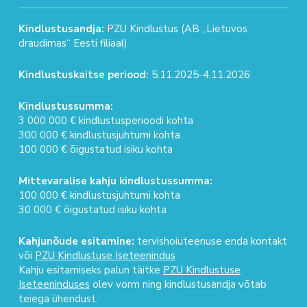
Kindlustusandja:
PZU Kindlustus (AB „Lietuvos
draudimas“ Eesti filiaal)
Kindlustuskaitse periood:
5.11.2025-4.11.2026
Kindlustussumma:
3 000 000 € kindlustusperioodi kohta
300 000 € kindlustusjuhtumi kohta
100 000 € õigustatud isiku kohta
Mittevaralise kahju kindlustussumma:
100 000 € kindlustusjuhtumi kohta
30 000 € õigustatud isiku kohta
Kahjunõude esitamine:
tervishoiuteenuse enda kontakt
või
PZU Kindlustuse Iseteenindus
Kahju esitamiseks palun täitke
PZU Kindlustuse
Iseteeninduses
olev vorm ning kindlustusandja võtab
teiega ühendust.