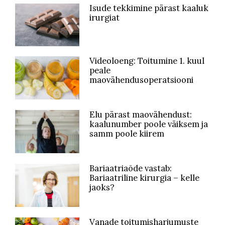
Isude tekkimine pärast kaaluk
irurgiat
Videoloeng: Toitumine 1. kuul
peale
maovähendusoperatsiooni
Elu pärast maovähendust:
kaalunumber poole väiksem ja
samm poole kiirem
Bariaatriaõde vastab:
Bariaatriline kirurgia – kelle
jaoks?
Vanade toitumisharjumuste