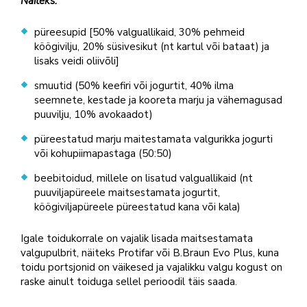
Näiteks:
püreesupid [50% valguallikaid, 30% pehmeid
köögivilju, 20% süsivesikut (nt kartul või bataat) ja
lisaks veidi oliivõli]
smuutid (50% keefiri või jogurtit, 40% ilma
seemnete, kestade ja kooreta marju ja vähemagusad
puuvilju, 10% avokaadot)
püreestatud marju maitestamata valgurikka jogurti
või kohupiimapastaga (50:50)
beebitoidud, millele on lisatud valguallikaid (nt
puuviljapüreele maitsestamata jogurtit,
köögiviljapüreele püreestatud kana või kala)
Igale toidukorrale on vajalik lisada maitsestamata
valgupulbrit, näiteks Protifar või B.Braun Evo Plus, kuna
toidu portsjonid on väikesed ja vajalikku valgu kogust on
raske ainult toiduga sellel perioodil täis saada.