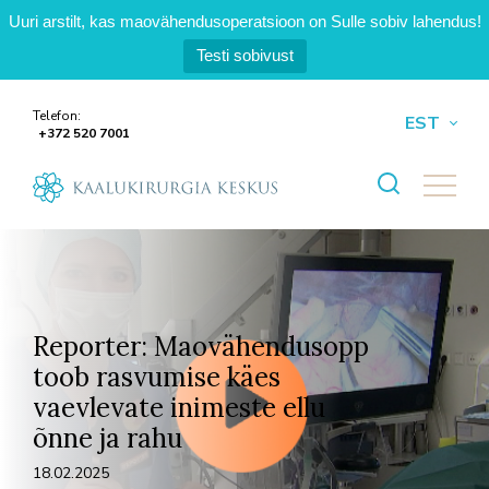
Uuri arstilt, kas maovähendusoperatsioon on Sulle sobiv lahendus!
Testi sobivust
Telefon:
EST
+372 520 7001
Open se
Reporter: Maovähendusopp
toob rasvumise käes
vaevlevate inimeste ellu
õnne ja rahu
18.02.2025