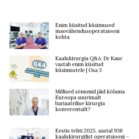
Enim küsitud küsimused
maovähendusoperatsiooni
kohta
Kaalukirurgia Q&A: Dr Kaur
vastab enim küsitud
küsimustele | Osa 3
Millised sõnumid jäid kõlama
Euroopa suurimalt
bariaatrilise kirurgia
konverentsilt?
Eestis tehti 2025. aastal 936
kaalukirurgilist operatsiooni –