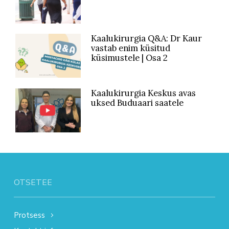
Kaalukirurgia Q&A: Dr Kaur
vastab enim küsitud
küsimustele | Osa 2
Kaalukirurgia Keskus avas
uksed Buduaari saatele
OTSETEE
Protsess