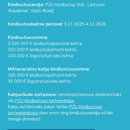
Kindlustusandja:
PZU Kindlustus (AB „Lietuvos
draudimas“ Eesti filiaal)
Kindlustuskaitse periood:
5.11.2025-4.11.2026
Kindlustussumma:
3 000 000 € kindlustusperioodi kohta
300 000 € kindlustusjuhtumi kohta
100 000 € õigustatud isiku kohta
Mittevaralise kahju kindlustussumma:
100 000 € kindlustusjuhtumi kohta
30 000 € õigustatud isiku kohta
Kahjunõude esitamine:
tervishoiuteenuse enda kontakt
või
PZU Kindlustuse Iseteenindus
Kahju esitamiseks palun täitke
PZU Kindlustuse
Iseteeninduses
olev vorm ning kindlustusandja võtab
teiega ühendust.