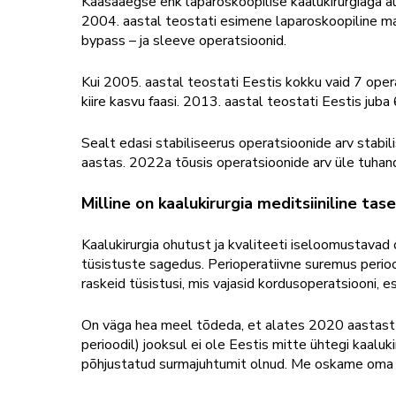
Kaasaaegse ehk laparoskoopilise kaalukirurgiaga al
2004. aastal teostati esimene laparoskoopiline 
bypass – ja sleeve operatsioonid.
Kui 2005. aastal teostati Eestis kokku vaid 7 operat
kiire kasvu faasi. 2013. aastal teostati Eestis juba
Sealt edasi stabiliseerus operatsioonide arv sta
aastas. 2022a tõusis operatsioonide arv üle tuhand
Milline on kaalukirurgia meditsiiniline tas
Kaalukirurgia ohutust ja kvaliteeti iseloomustava
tüsistuste sagedus. Perioperatiivne suremus peri
raskeid tüsistusi, mis vajasid kordusoperatsiooni,
On väga hea meel tõdeda, et alates 2020 aastast 
perioodil) jooksul ei ole Eestis mitte ühtegi kaaluk
põhjustatud surmajuhtumit olnud. Me oskame oma pa