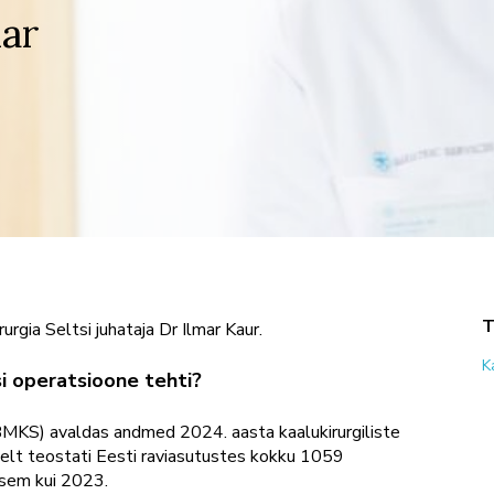
ar
rgia Seltsi juhataja Dr Ilmar Kaur.
K
isi operatsioone tehti?
EBMKS) avaldas andmed 2024. aasta kaalukirurgiliste
selt teostati Eesti raviasutustes kokku 1059
iksem kui 2023.