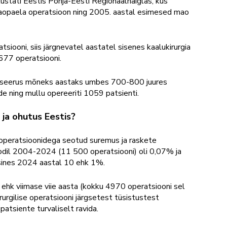
ustati Eestis Põhja-Eesti Regionaalhaiglas, kus
maopaela operatsioon ning 2005. aastal esimesed mao
siooni, siis järgnevatel aastatel sisenes kaalukirurgia
 677 operatsiooni.
biliseerus mõneks aastaks umbes 700-800 juures
e ning mullu opereeriti 1059 patsienti.
e ja ohutus Eestis?
d operatsioonidega seotud suremus ja raskete
oodil 2004-2024 (11 500 operatsiooni) oli 0,07% ja
 esines 2024 aastal 10 ehk 1%.
ehk viimase viie aasta (kokku 4970 operatsiooni sel
irurgilise operatsiooni järgsetest tüsistustest
tsiente turvaliselt ravida.