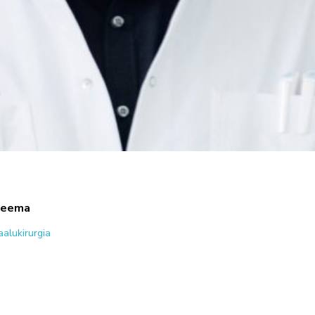
Teema
aalukirurgia