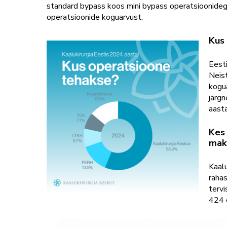
standard bypass koos mini bypass operatsioonid
operatsioonide koguarvust.
Kus
Eesti
Neis
kogu
järg
aasta
Kes 
mak
Kaalu
rahas
terv
424 