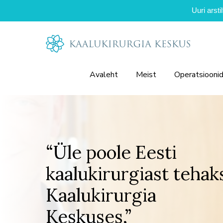
Uuri arst
Avaleht
Meist
Operatsiooni
“Üle poole Eesti
kaalukirurgiast tehak
Kaalukirurgia
Keskuses,”