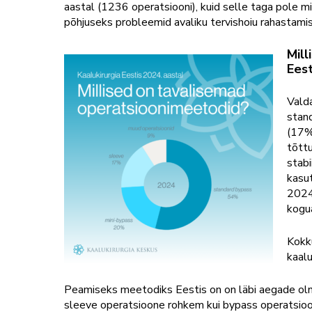
aastal (1236 operatsiooni), kuid selle taga pole m
põhjuseks probleemid avaliku tervishoiu rahastami
Mil
Eest
Vald
stan
(17%
tõttu
stabi
kasu
2024
kogu
Kokk
kaalu
Peamiseks meetodiks Eestis on on läbi aegade ol
sleeve operatsioone rohkem kui bypass operatsioon