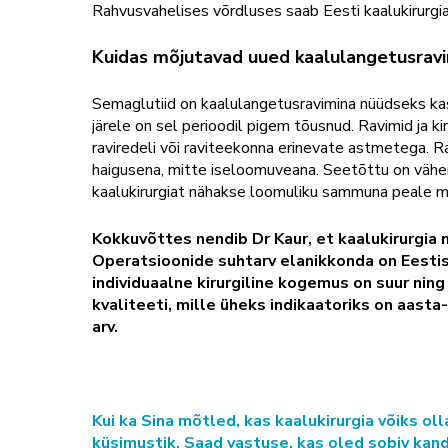
Rahvusvahelises võrdluses saab Eesti kaalukirurgia
Kuidas mõjutavad uued kaalulangetusravim
Semaglutiid on kaalulangetusravimina nüüdseks kas
järele on sel perioodil pigem tõusnud. Ravimid ja k
raviredeli või raviteekonna erinevate astmetega. R
haigusena, mitte iseloomuveana. Seetõttu on vähem
kaalukirurgiat nähakse loomuliku sammuna peale m
Kokkuvõttes nendib Dr Kaur, et kaalukirurgia 
Operatsioonide suhtarv elanikkonda on Eestis
individuaalne kirurgiline kogemus on suur ning
kvaliteeti, mille üheks indikaatoriks on aast
arv.
Kui ka Sina mõtled, kas kaalukirurgia võiks oll
küsimustik. Saad vastuse, kas oled sobiv kan