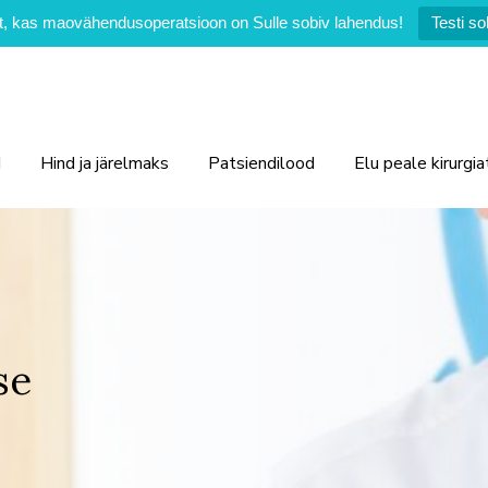
ilt, kas maovähendusoperatsioon on Sulle sobiv lahendus!
Testi so
d
Hind ja järelmaks
Patsiendilood
Elu peale kirurgia
se