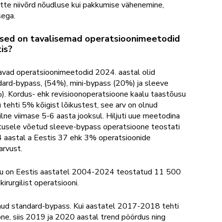
itte niivõrd nõudluse kui pakkumise vähenemine,
sega.
lised on tavalisemad operatsioonimeetodid
is?
avad operatsioonimeetodid 2024. aastal olid
dard-bypass, (54%), mini-bypass (20%) ja sleeve
). Kordus- ehk revisioonoperatsioone kaalu taastõusu
 tehti 5% kõigist lõikustest, see arv on olnud
ilne viimase 5-6 aasta jooksul. Hiljuti uue meetodina
tusele võetud sleeve-bypass operatsioone teostati
 aastal a Eestis 37 ehk 3% operatsioonide
arvust.
u on Eestis aastatel 2004-2024 teostatud 11 500
kirurgilist operatsiooni.
nud standard-bypass. Kui aastatel 2017-2018 tehti
e, siis 2019 ja 2020 aastal trend pöördus ning