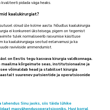
 kvaliteeti pidada väga heaks.
id kaalukirurgiat?
utusel olnud üle kolme aasta. Nõudlus kaalukirurgia
irurgia ei konkureeri üksteisega, pigem on tegemist
avimite tulek normaliseerib rasvumise käsitluse
 ka kaalukirurgiaga seotud eelarvamusi ja ka
uude raviviiside ammendumist.
näol on Eestis tegu kasvava kirurgia valdkonnaga.
 maailma kõrgeimate seas, institutsionaalne ja
 see võimaldab head ja stabiilset kirurgia
a-aastalt suurenev patsientide ja operatsioonide
a lahendus Sinu jaoks, siis täida lühike
didaat maovähendusoperatsiooniks. Huvi korral