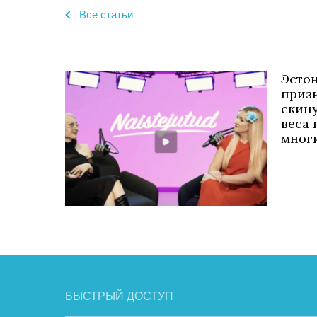
Bсе статьи
Эсто
призн
скину
веса 
многи
БЫСТРЫЙ ДОСТУП