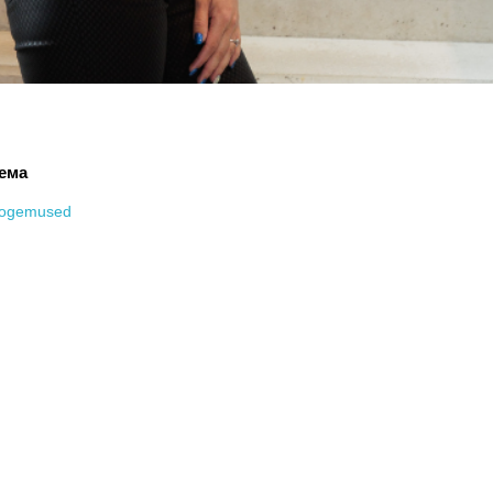
ема
ogemused