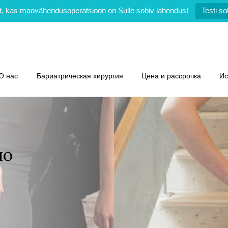
ilt, kas maovähendusoperatsioon on Sulle sobiv lahendus!
Testi so
O нас
Бариатрическая хирургия
Цена и рассрочка
Ис
по