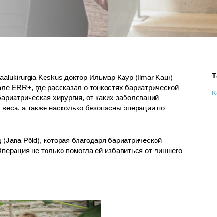
T
alukirurgia Keskus доктор Ильмар Каур (Ilmar Kaur)
але ERR+, где рассказал о тонкостях бариатрической
K
бариатрическая хирургия, от каких заболеваний
веса, а также насколько безопасны операции по
(Jana Põld), которая благодаря бариатрической
Операция не только помогла ей избавиться от лишнего